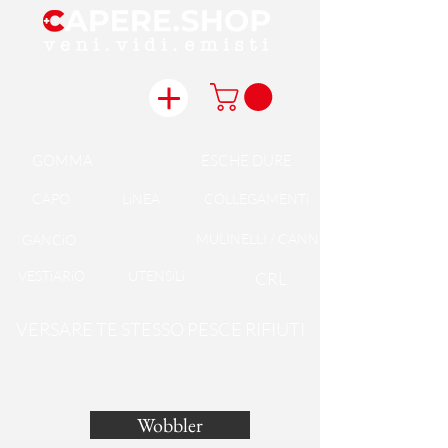
GOMMA
ESCHE DURE
CAPO
LiNEA
COLLEGAMENTi
MULINELLI / CANNE
GANCiO
VESTiARiO
UTENSiLi
CRL
VERSARE TE STESSO PESCE RIFIUTI
Wobbler