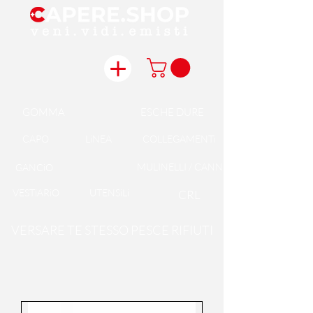
GOMMA
ESCHE DURE
CAPO
LiNEA
COLLEGAMENTi
MULINELLI / CANNE
GANCiO
VESTiARiO
UTENSiLi
CRL
VERSARE TE STESSO PESCE RIFIUTI