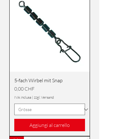
5-fach Wirbel mit Snap
Prezzo
0,00 CHF
IVA inclusa
|
zzgl. Versand
Aggiungi al carrello