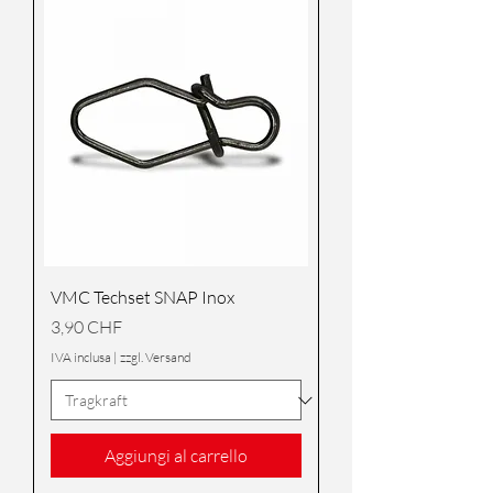
VMC Techset SNAP Inox
Prezzo
3,90 CHF
IVA inclusa
|
zzgl. Versand
Aggiungi al carrello