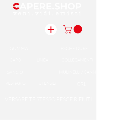
GOMMA
ESCHE DURE
CAPO
LiNEA
COLLEGAMENTi
MULINELLI / CANNE
GANCiO
VESTiARiO
UTENSiLi
CRL
VERSARE TE STESSO PESCE RIFIUTI