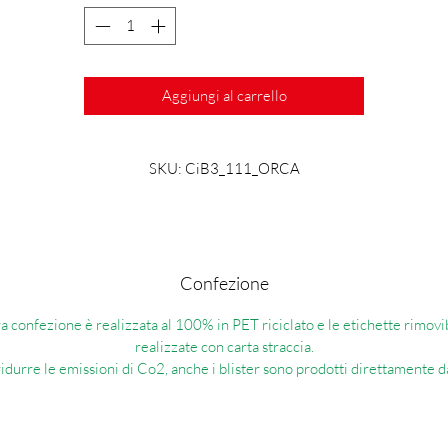
w lock è sempre un problema, o meglio "era un problema fino all'arrivo 
BUS III". La testata è talmente lunga che ci sta bene un amo 3/0 o 4/0 e
in gomma piena. Ciò garantisce la piena mobilità delle costole. Con la
unzione rib, generiamo micro frequenze oltre alla frequenza della coda.
Aggiungi al carrello
anche la fragranza che abbiamo come unguento dura molto più a lungo.
Con occhi 3D.
SKU: CiB3_111_ORCA
Poiché le nostre caramelle gommose sono fuse a mano e ognuna è unica, le
variazioni di colore sono inevitabili.
La nostra confezione è realizzata al 100% in PET riciclato e le etichett
Confezione
rimovibili sono realizzate con carta straccia.
er ridurre le emissioni di Co2, anche i blister sono prodotti direttamen
a confezione è realizzata al 100% in PET riciclato e le etichette rimovi
da noi.
realizzate con carta straccia.
idurre le emissioni di Co2, anche i blister sono prodotti direttamente d