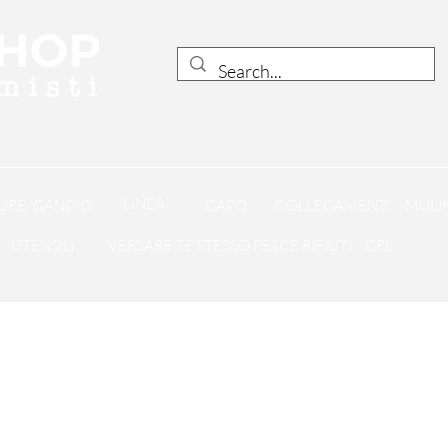
LiNEA
URE
GANCiO
CAPO
COLLEGAMENTi
MULIN
UTENSiLi
VERSARE TE STESSO PESCE RIFIUTI
CRL