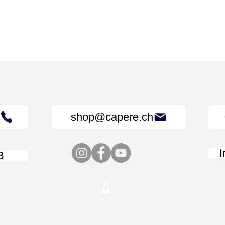
shop@capere.ch
B