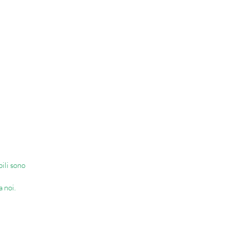
del
d è
 E
e
te
bili sono
a noi.