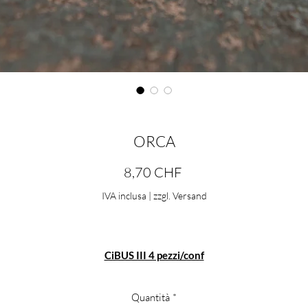
ORCA
Prezzo
8,70 CHF
IVA inclusa
|
zzgl. Versand
CiBUS III 4 pezzi/conf
isura 11,1 cm di lunghezza e 1,11 cm di larghezza con una coda d'azio
di 111 gradi.
Quantità
*
l CiBUS III è stato sviluppato per lucioperca e grandi persici. Il cosiddet