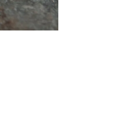
ne
to