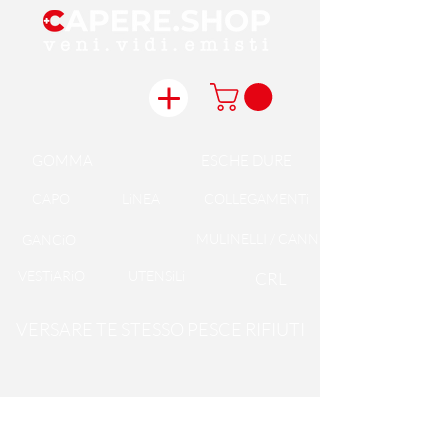
GOMMA
ESCHE DURE
CAPO
LiNEA
COLLEGAMENTi
MULINELLI / CANNE
GANCiO
VESTiARiO
UTENSiLi
CRL
VERSARE TE STESSO PESCE RIFIUTI