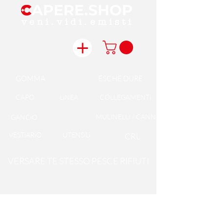
GOMMA
ESCHE DURE
CAPO
LiNEA
COLLEGAMENTi
MULINELLI / CANNE
GANCiO
VESTiARiO
UTENSiLi
CRL
VERSARE TE STESSO PESCE RIFIUTI