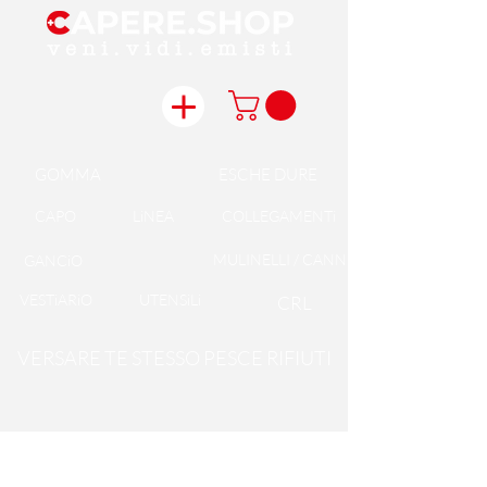
GOMMA
ESCHE DURE
CAPO
LiNEA
COLLEGAMENTi
MULINELLI / CANNE
GANCiO
VESTiARiO
UTENSiLi
CRL
VERSARE TE STESSO PESCE RIFIUTI