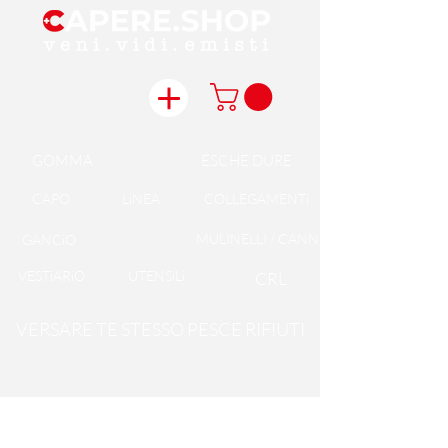
GOMMA
ESCHE DURE
CAPO
LiNEA
COLLEGAMENTi
MULINELLI / CANNE
GANCiO
VESTiARiO
UTENSiLi
CRL
VERSARE TE STESSO PESCE RIFIUTI