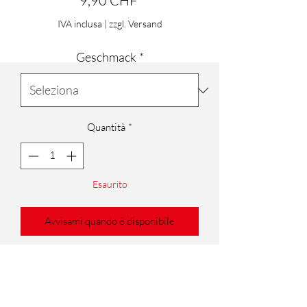
9,90 CHF
IVA inclusa
|
zzgl. Versand
Geschmack
*
Quantità
*
Esaurito
Avvisami quando è disponibile
TiMADA ist ein perfekter Barsch Köder