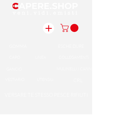
GOMMA
ESCHE DURE
CAPO
LiNEA
COLLEGAMENTi
MULINELLI / CANNE
GANCiO
VESTiARiO
UTENSiLi
CRL
VERSARE TE STESSO PESCE RIFIUTI