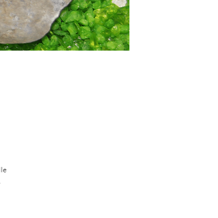
lle
A