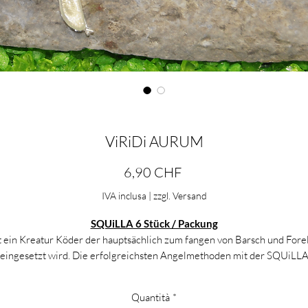
ViRiDi AURUM
Prezzo
6,90 CHF
IVA inclusa
|
zzgl. Versand
SQUiLLA 6 Stück / Packung
t ein Kreatur Köder der hauptsächlich zum fangen von Barsch und Fore
eingesetzt wird. Die erfolgreichsten Angelmethoden mit der SQUiLL
waren : Dropshot, Caroline Rig, Texas Rig und Micro Caburaska.
Quantità
*
Da unsere Gummis von Hand gegossen werden und jeder ein Unikat ist