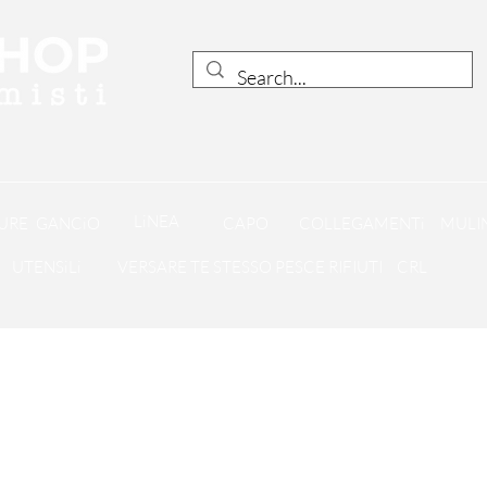
LiNEA
URE
GANCiO
CAPO
COLLEGAMENTi
MULIN
UTENSiLi
VERSARE TE STESSO PESCE RIFIUTI
CRL