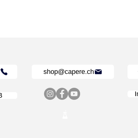
shop@capere.ch
B