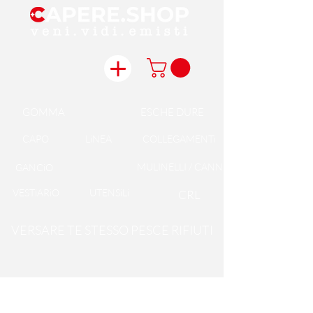
GOMMA
ESCHE DURE
CAPO
LiNEA
COLLEGAMENTi
MULINELLI / CANNE
GANCiO
VESTiARiO
UTENSiLi
CRL
VERSARE TE STESSO PESCE RIFIUTI