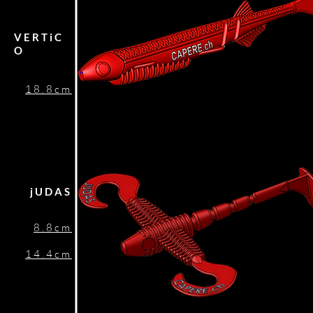
VERTiC
O
18.8cm
jUDAS
8.8cm
14.4cm