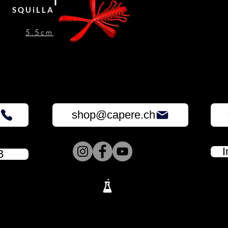
SQUiLLA
5.5cm
shop@capere.ch
B