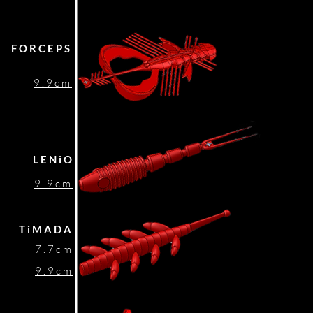
FORCEPS
9.9cm
LENiO
9.9cm
TiMADA
7.7cm
9.9cm