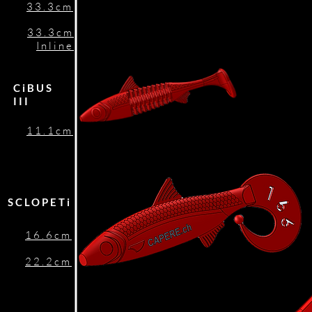
33.3cm
33.3cm
Inline
CiBUS
III
11.1cm
SCLOPETi
16.6cm
22.2cm