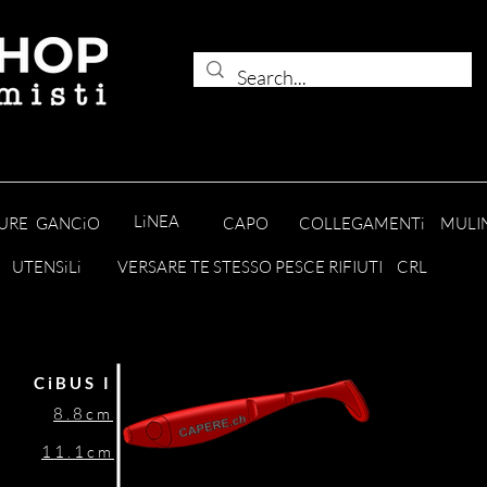
LiNEA
URE
GANCiO
CAPO
COLLEGAMENTi
MULIN
UTENSiLi
VERSARE TE STESSO PESCE RIFIUTI
CRL
CiBUS I
8.8cm
11.1cm