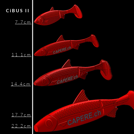
CiBUS II
7.7cm
11.1cm
14.4cm
17.7cm
22.2cm