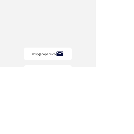
shop@capere.ch
0041 76 245 22 30
CH 9430 St.Margrethen
Impressum
AGB