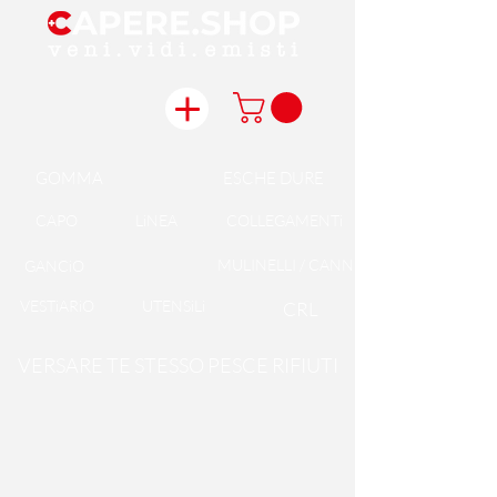
GOMMA
ESCHE DURE
CAPO
LiNEA
COLLEGAMENTi
MULINELLI / CANNE
GANCiO
VESTiARiO
UTENSiLi
CRL
VERSARE TE STESSO PESCE RIFIUTI