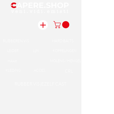
RUBBEREN ViS
HARD BAiTS
LEiDER
LijN
KOPPELiNGEN
MOLENS / HENGELS
HAAK
KLEDiNG
ACCES.
CRL
RUBBER ViS jEZELF CAST