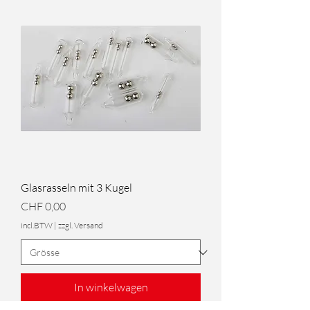
Glasrasseln mit 3 Kugel
Prijs
CHF 0,00
incl.BTW
|
zzgl. Versand
In winkelwagen