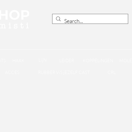
LijN
iTS
HAAK
LEiDER
KOPPELiNGEN
MOLE
ACCES.
RUBBER ViS jEZELF CAST
CRL