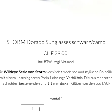
STORM Dorado Sunglasses schwarz/camo
Prijs
CHF 29,00
incl.BTW
|
zzgl. Versand
ie
Wildeye Serie von Storm
verbindet moderne und stylische Polbrill
mit einem unschlagbaren Preis-Leistungs-Verhältnis. Die aus mehrere
Schichten bestehenden und 1,1 mm dicken Gläser werden aus TAC-
Material gefertigt, ein besonders guter Werkstoff in Bezug auf
Lichtdurchlässigkeit und optische Stabilität. Sie bieten bis zu 99%
Aantal
*
olarisation und 100% Schutz vor UVA & UVB CAT-3 Strahlung, währe
sie gleichzeitig Blendungen und Reflektionen minimieren.