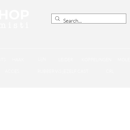
LijN
iTS
HAAK
LEiDER
KOPPELiNGEN
MOLE
ACCES.
RUBBER ViS jEZELF CAST
CRL