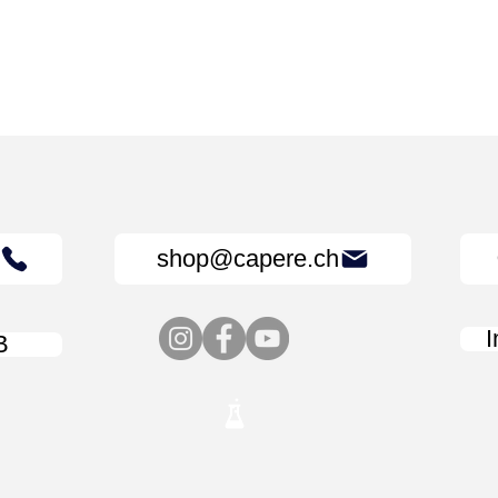
shop@capere.ch
B