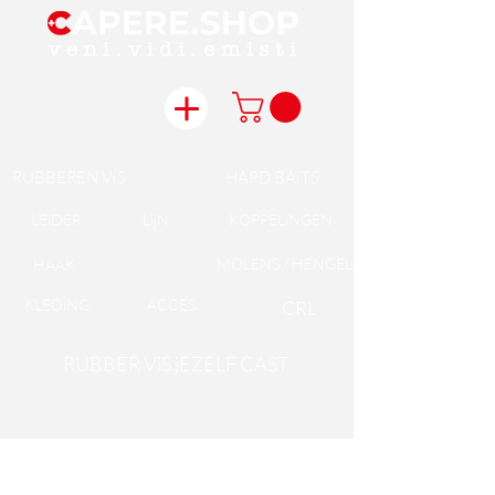
RUBBEREN ViS
HARD BAiTS
LEiDER
LijN
KOPPELiNGEN
MOLENS / HENGELS
HAAK
KLEDiNG
ACCES.
CRL
RUBBER ViS jEZELF CAST