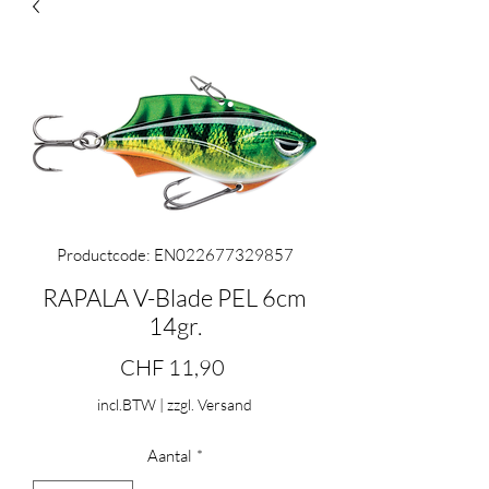
Productcode: EN022677329857
RAPALA V-Blade PEL 6cm
14gr.
Prijs
CHF 11,90
incl.BTW
|
zzgl. Versand
Aantal
*