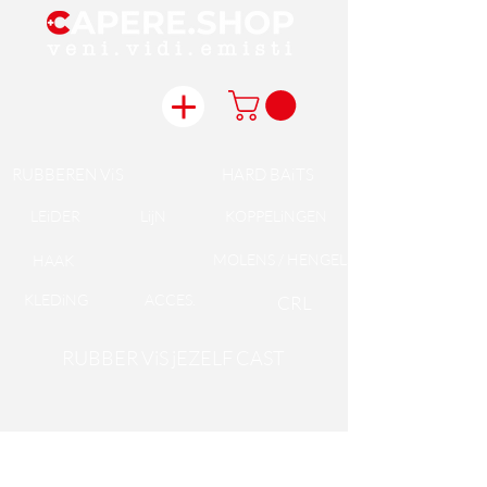
RUBBEREN ViS
HARD BAiTS
LEiDER
LijN
KOPPELiNGEN
MOLENS / HENGELS
HAAK
KLEDiNG
ACCES.
CRL
RUBBER ViS jEZELF CAST