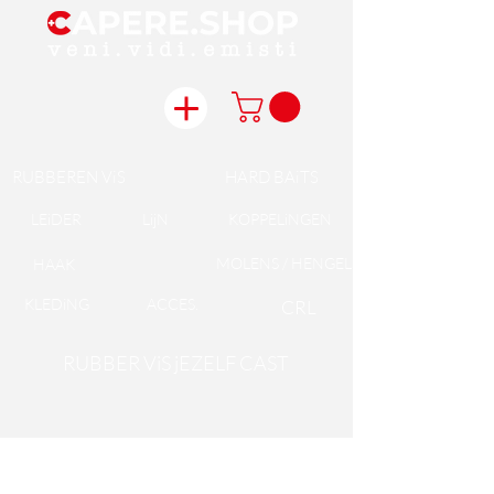
RUBBEREN ViS
HARD BAiTS
LEiDER
LijN
KOPPELiNGEN
MOLENS / HENGELS
HAAK
KLEDiNG
ACCES.
CRL
RUBBER ViS jEZELF CAST