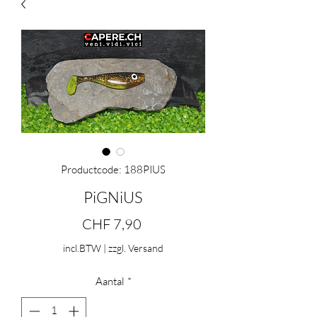
Productcode: 188PIUS
PiGNiUS
Prijs
CHF 7,90
incl.BTW
|
zzgl. Versand
Aantal
*