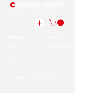
RUBBEREN ViS
HARD BAiTS
LEiDER
LijN
KOPPELiNGEN
MOLENS / HENGELS
HAAK
KLEDiNG
ACCES.
CRL
RUBBER ViS jEZELF CAST