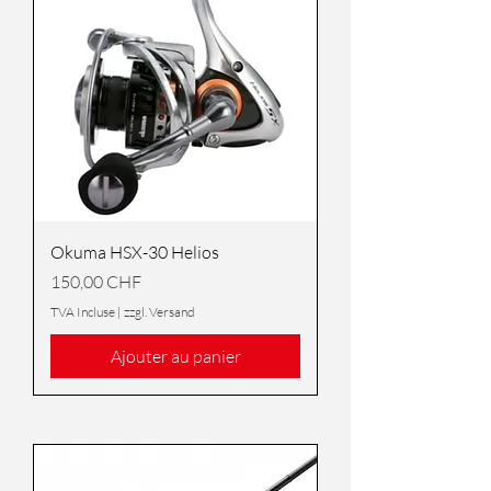
Okuma HSX-30 Helios
Prix
150,00 CHF
TVA Incluse
|
zzgl. Versand
Ajouter au panier