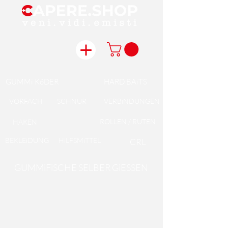
GUMMi KöDER
HARD BAiTS
VORFACH
SCHNUR
VERBiNDUNGEN
ROLLEN / RUTEN
HAKEN
BEKLEiDUNG
HiLFSMiTTEL
CRL
GUMMiFiSCHE SELBER GiESSEN