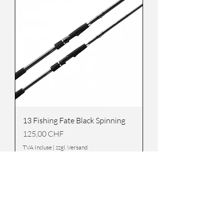
13 Fishing Fate Black Spinning
Prix
125,00 CHF
TVA Incluse
|
zzgl. Versand
Précommander
Zanderrute