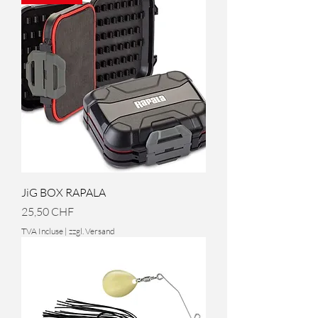
JiG BOX RAPALA
Prix
25,50 CHF
TVA Incluse
|
zzgl. Versand