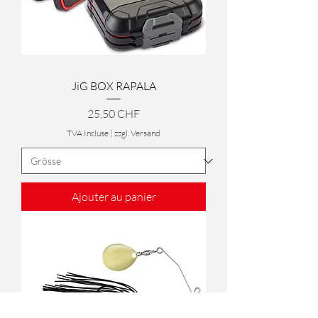
JiG BOX RAPALA
Prix
25,50 CHF
TVA Incluse
|
zzgl. Versand
Ajouter au panier