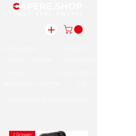
GUMMi KöDER
HARD BAiTS
VORFACH
SCHNUR
VERBiNDUNGEN
ROLLEN / RUTEN
HAKEN
BEKLEiDUNG
HiLFSMiTTEL
CRL
GUMMiFiSCHE SELBER GiESSEN
2 Grössen