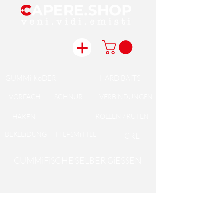
GUMMi KöDER
HARD BAiTS
VORFACH
SCHNUR
VERBiNDUNGEN
ROLLEN / RUTEN
HAKEN
BEKLEiDUNG
HiLFSMiTTEL
CRL
GUMMiFiSCHE SELBER GiESSEN