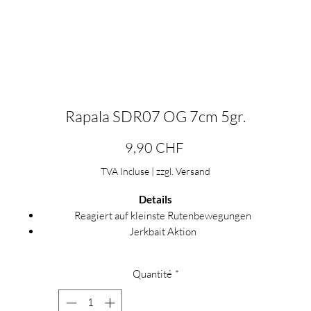
Rapala SDR07 OG 7cm 5gr.
Prix
9,90 CHF
TVA Incluse
|
zzgl. Versand
Details
Reagiert auf kleinste Rutenbewegungen
Jerkbait Aktion
Imitiert einen sterbenden Beutefisch
Metallisches Schimmern unter dem Plastikpanzer
Quantité
*
Durchsichtige Flanken mit holographischen Einsätzen
Tungsten- und Stahlgewichte für eine perfekte Balance