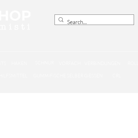
SCHNUR
iTS
HAKEN
VORFACH
VERBiNDUNGEN
ROLL
HiLFSMiTTEL
GUMMiFiSCHE SELBER GiESSEN
CRL