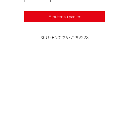
VMC® Black Nickel Haken
Ajouter au panier
SKU : EN022677299228