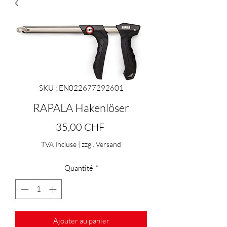
SKU : EN022677292601
RAPALA Hakenlöser
Prix
35,00 CHF
TVA Incluse
|
zzgl. Versand
Quantité
*
Ajouter au panier