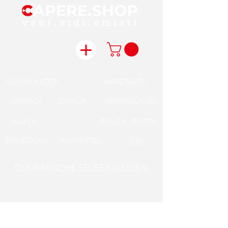
GUMMi KöDER
HARD BAiTS
VORFACH
SCHNUR
VERBiNDUNGEN
ROLLEN / RUTEN
HAKEN
BEKLEiDUNG
HiLFSMiTTEL
CRL
GUMMiFiSCHE SELBER GiESSEN