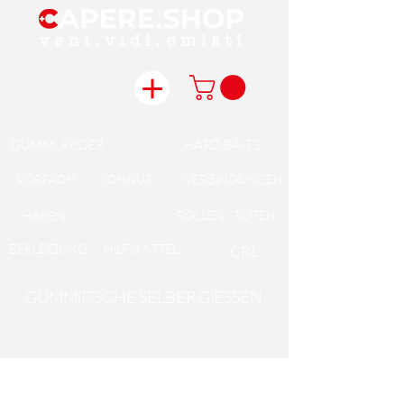
GUMMi KöDER
HARD BAiTS
VORFACH
SCHNUR
VERBiNDUNGEN
ROLLEN / RUTEN
HAKEN
BEKLEiDUNG
HiLFSMiTTEL
CRL
GUMMiFiSCHE SELBER GiESSEN