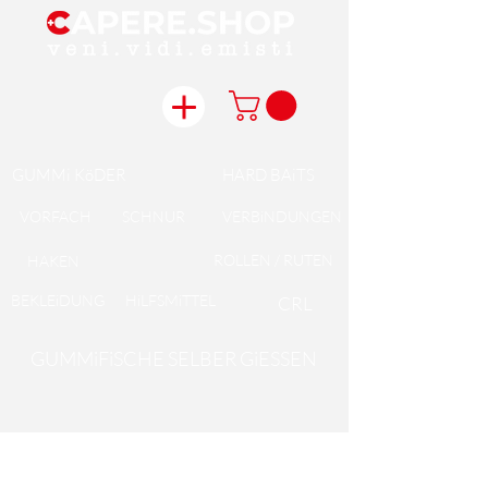
GUMMi KöDER
HARD BAiTS
VORFACH
SCHNUR
VERBiNDUNGEN
ROLLEN / RUTEN
HAKEN
BEKLEiDUNG
HiLFSMiTTEL
CRL
GUMMiFiSCHE SELBER GiESSEN