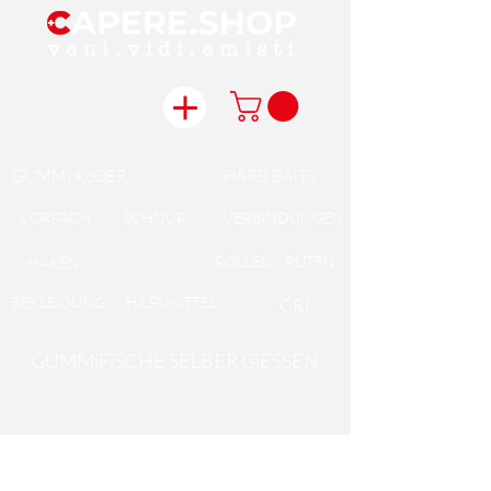
GUMMi KöDER
HARD BAiTS
VORFACH
SCHNUR
VERBiNDUNGEN
ROLLEN / RUTEN
HAKEN
BEKLEiDUNG
HiLFSMiTTEL
CRL
GUMMiFiSCHE SELBER GiESSEN