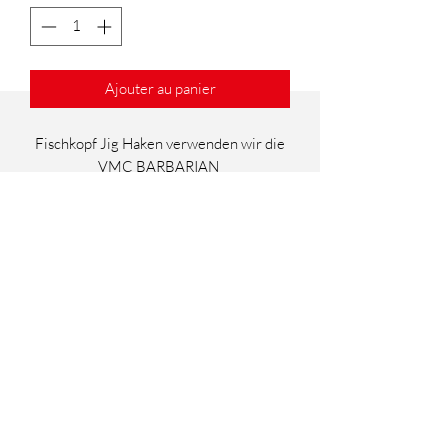
Ajouter au panier
Fischkopf Jig Haken verwenden wir die
VMC BARBARIAN
shop@capere.ch
0041 76 245 22 30
CH 9430 St.Margrethen