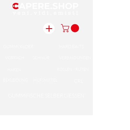
GUMMi KöDER
HARD BAiTS
VORFACH
SCHNUR
VERBiNDUNGEN
ROLLEN / RUTEN
HAKEN
BEKLEiDUNG
HiLFSMiTTEL
CRL
GUMMiFiSCHE SELBER GiESSEN