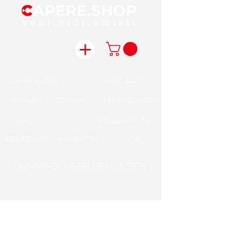
GUMMi KöDER
HARD BAiTS
VORFACH
SCHNUR
VERBiNDUNGEN
ROLLEN / RUTEN
HAKEN
BEKLEiDUNG
HiLFSMiTTEL
CRL
GUMMiFiSCHE SELBER GiESSEN