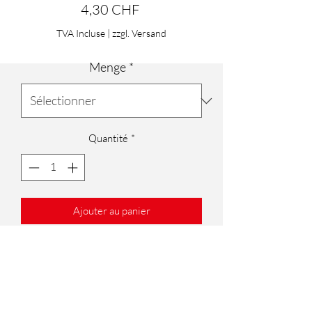
Prix
4,30 CHF
TVA Incluse
|
zzgl. Versand
Menge
*
Quantité
*
Ajouter au panier
Tipp: Mit Standartfarben kann die
Intensivität verstärkt werden.