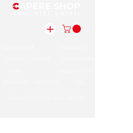
GUMMi KöDER
HARD BAiTS
VORFACH
SCHNUR
VERBiNDUNGEN
ROLLEN / RUTEN
HAKEN
BEKLEiDUNG
HiLFSMiTTEL
CRL
GUMMiFiSCHE SELBER GiESSEN