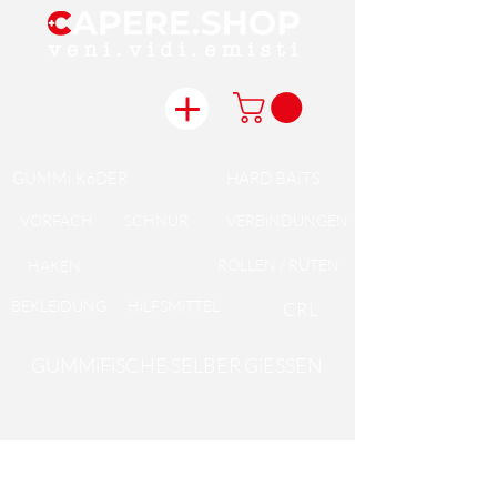
GUMMi KöDER
HARD BAiTS
VORFACH
SCHNUR
VERBiNDUNGEN
ROLLEN / RUTEN
HAKEN
BEKLEiDUNG
HiLFSMiTTEL
CRL
GUMMiFiSCHE SELBER GiESSEN