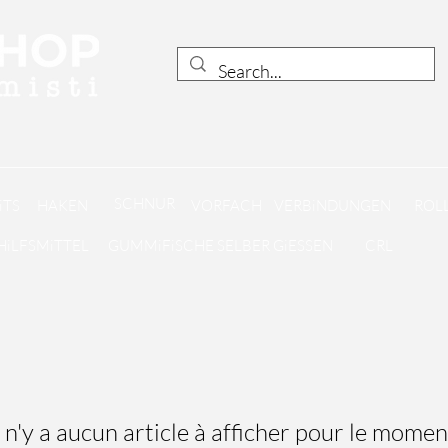
SCHNUR
iTS
HAKEN
VORFACH
VERBiNDUNGEN
ROLL
HiLFSMiTTEL
GUMMiFiSCHE SELBER GiESSEN
CRL
l n'y a aucun article à afficher pour le momen