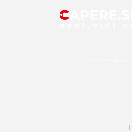
GUMMi KöDER
HARD BA
I