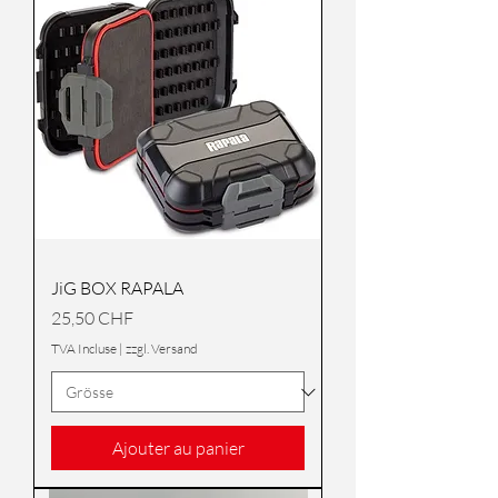
JiG BOX RAPALA
Prix
25,50 CHF
TVA Incluse
|
zzgl. Versand
Ajouter au panier