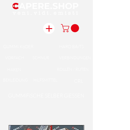
GUMMi KöDER
HARD BAiTS
VORFACH
SCHNUR
VERBiNDUNGEN
ROLLEN / RUTEN
HAKEN
BEKLEiDUNG
HiLFSMiTTEL
CRL
GUMMiFiSCHE SELBER GiESSEN