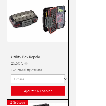
Utility Box Rapala
Prix
25,50 CHF
TVA Incluse
|
zzgl. Versand
Ajouter au panier
2 Grössen