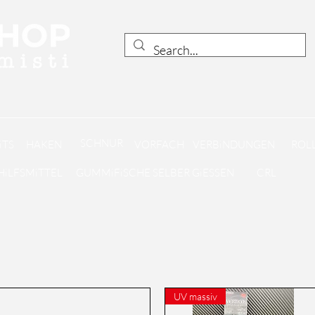
SCHNUR
iTS
HAKEN
VORFACH
VERBiNDUNGEN
ROLL
HiLFSMiTTEL
GUMMiFiSCHE SELBER GiESSEN
CRL
UV massiv