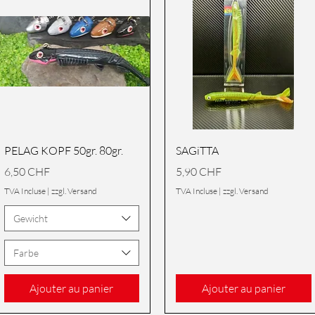
Aperçu rapide
Aperçu rapide
PELAG KOPF 50gr. 80gr.
SAGiTTA
Prix
Prix
6,50 CHF
5,90 CHF
TVA Incluse
|
zzgl. Versand
TVA Incluse
|
zzgl. Versand
Gewicht
Farbe
Ajouter au panier
Ajouter au panier