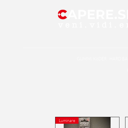
GUMMi KöDER
HARD BA
Luminare